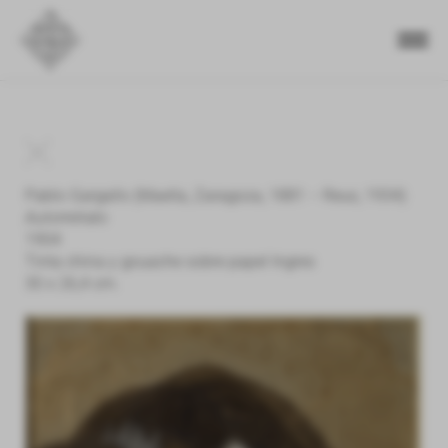
Pablo Gargallo (Maella, Zaragoza, 1881 – Reus, 1934)
Autorretrato
1904
Tinta china y gouache sobre papel Ingres
30 x 26,4 cm.