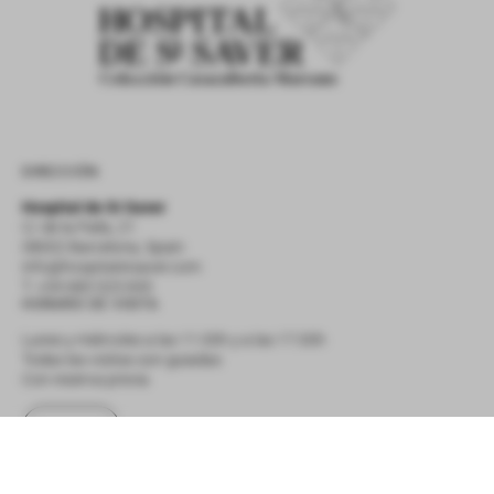
DIRECCIÓN
Hospital de St Saver
C/ de la Palla, 21
08002 Barcelona, Spain
info@hospitalstsaver.com
T. +34 683 523 693
HORARIO DE VISITA
Lunes y miércoles a las 11.00h y a las 17.00h
Todas las visitas son guiadas
Con reserva previa
Visitas
BOLETÍN